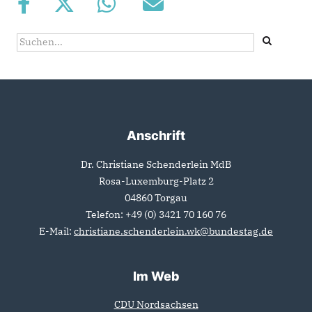
Suchformular
Suche
Anschrift
Fußbereich
Dr. Christiane Schenderlein MdB
Rosa-Luxemburg-Platz 2
04860
Torgau
Telefon:
+49 (0) 3421 70 160 76
E-Mail:
christiane.schenderlein.wk@bundestag.de
Im Web
CDU Nordsachsen